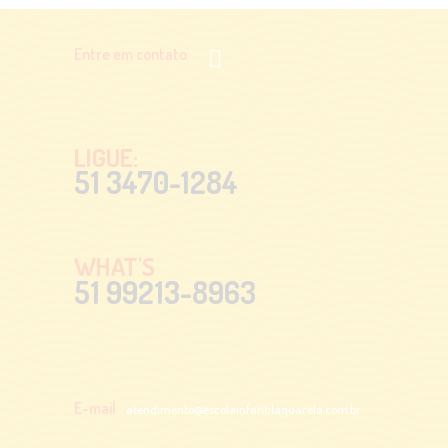
Entre em contato
LIGUE:
51 3470-1284
WHAT'S
51 99213-8963
E-mail
atendimento@escolainfantilaquarela.com.br