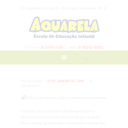
HOME
R. Dr. Décio Martins Costa, 175 - Vila Eunice - Cachoeirinha - RS
NOSSA ESCOLA
NOSSAS TURMAS
BLOG
LOJA
51 3470-1284
51 99213-8963
Contato
What's
CONTATO
ÁREA DOS PAIS
Por chocolate
21 DE JANEIRO DE 2019
0
Comentário
O contato com a natureza é fundamental para o
desenvolvimento infantil, contribuindo para a saúde
física, mental, aprendizagem e desempenho escolar das