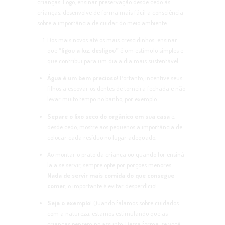
crianças. Logo, ensinar preservação desde cedo às
crianças, desenvolve de forma mais fácil a consciência
sobre a importância de cuidar do meio ambiente.
Dos mais novos até os mais crescidinhos: ensinar
que
“ligou a luz, desligou”
é um estímulo simples e
que contribui para um dia a dia mais sustentável.
Água é um bem precioso!
Portanto, incentive seus
filhos a escovar os dentes de torneira fechada e não
levar muito tempo no banho, por exemplo.
Separe o lixo seco do orgânico em sua casa
e,
desde cedo, mostre aos pequenos a importância de
colocar cada resíduo no lugar adequado.
Ao montar o prato da criança ou quando for ensiná-
la a se servir, sempre opte por porções menores.
Nada de servir mais comida do que consegue
comer
, o importante é evitar desperdício!
Seja o exemplo
! Quando falamos sobre cuidados
com a natureza, estamos estimulando que as
crianças pensem no assunto. Dessa forma, se você