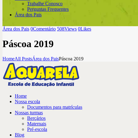
Trabalhe Conosco
Perguntas Frequentes
Área dos Pais
Área dos Pais
0
Comentário
508
Views
0
Likes
Páscoa 2019
Home
All Posts
Área dos Pais
Páscoa 2019
Home
Nossa escola
Documentos para matrículas
Nossas turmas
Berçários
Maternais
Pré-escola
Blog