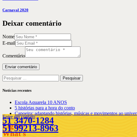
Carnaval 2020
Deixar comentário
Nome
E-mail
Comentário
Pesquisar
por:
Notícias recentes
Escola Aquarela 10 ANOS
5 histórias para a hora do conto
Capoeira: adaptando histórias, músicas e movimentos ao univers
Entre em contato
51 3470-1284
Ligue:
51 99213-8963
What's