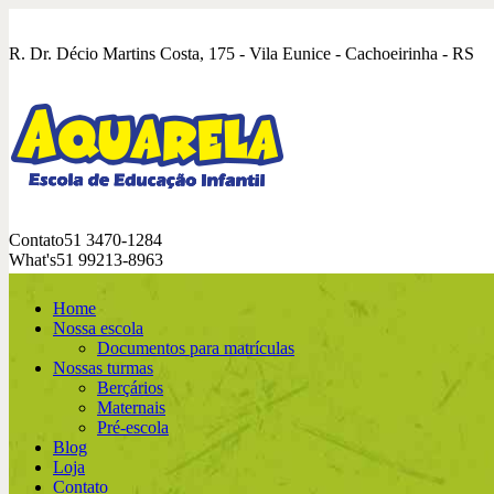
R. Dr. Décio Martins Costa, 175 - Vila Eunice - Cachoeirinha - RS
Contato
51 3470-1284
What's
51 99213-8963
Home
Nossa escola
Documentos para matrículas
Nossas turmas
Berçários
Maternais
Pré-escola
Blog
Loja
Contato