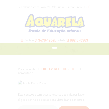
HOME
R. Dr. Décio Martins Costa, 175 - Vila Eunice - Cachoeirinha - RS
NOSSA ESCOLA
NOSSAS TURMAS
BLOG
LOJA
51 3470-1284
51 99213-8963
Contato
What's
CONTATO
ÁREA DOS PAIS
Por chocolate
6 DE FEVEREIRO DE 2019
0
Comentário
Este conteúdo tem acesso restrito aos pais, por favor
digite a senha de acesso para visualizar o conteúdo.