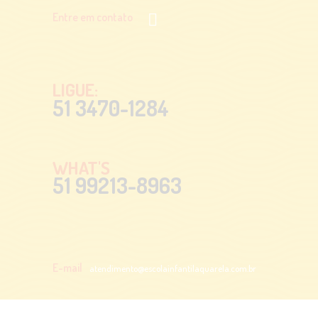
Entre em contato
LIGUE:
51 3470-1284
WHAT'S
51 99213-8963
E-mail
atendimento@escolainfantilaquarela.com.br