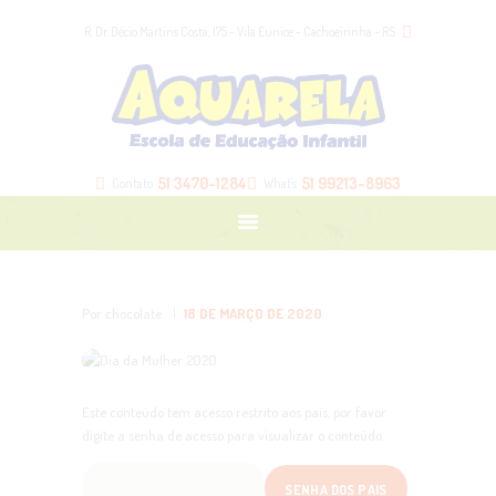
HOME
R. Dr. Décio Martins Costa, 175 - Vila Eunice - Cachoeirinha - RS
NOSSA ESCOLA
NOSSAS TURMAS
BLOG
LOJA
51 3470-1284
51 99213-8963
Contato
What's
CONTATO
ÁREA DOS PAIS
Por chocolate
18 DE MARÇO DE 2020
Este conteúdo tem acesso restrito aos pais, por favor
digite a senha de acesso para visualizar o conteúdo.