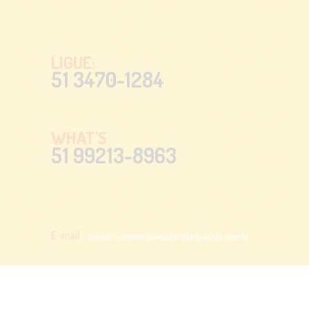
LIGUE:
51 3470-1284
WHAT'S
51 99213-8963
E-mail
atendimento@escolainfantilaquarela.com.br