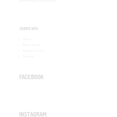
possibilidades inspiradoras.
SOBRE NÓS
Home
Nossa escola
Nossas turmas
Contato
FACEBOOK
INSTAGRAM