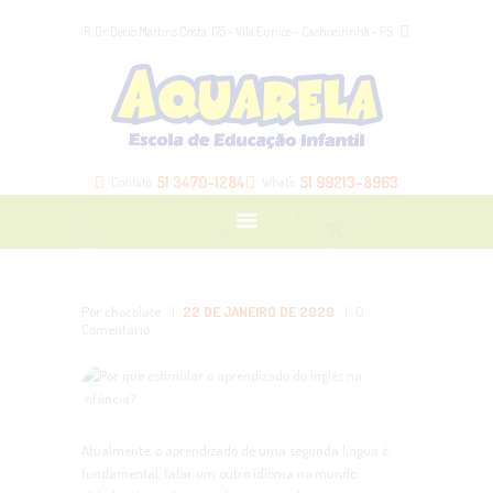
HOME
R. Dr. Décio Martins Costa, 175 - Vila Eunice - Cachoeirinha - RS
NOSSA ESCOLA
NOSSAS TURMAS
BLOG
LOJA
51 3470-1284
51 99213-8963
Contato
What's
CONTATO
ÁREA DOS PAIS
Por chocolate
22 DE JANEIRO DE 2020
0
Comentário
Atualmente, o aprendizado de uma segunda língua é
fundamental, falar um outro idioma no mundo