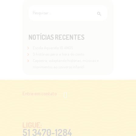
Pesquisar
por:
NOTÍCIAS RECENTES
Escola Aquarela 10 ANOS
5 histórias para a hora do conto
Capoeira: adaptando histórias, músicas e
movimentos ao universo infantil
Entre em contato
LIGUE:
51 3470-1284