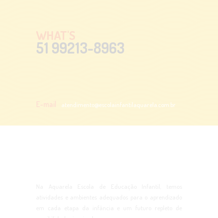
WHAT'S
51 99213-8963
E-mail
atendimento@escolainfantilaquarela.com.br
Na Aquarela Escola de Educação Infantil, temos
atividades e ambientes adequados para o aprendizado
em cada etapa da infância e um futuro repleto de