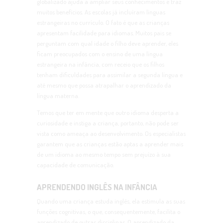
globalizado ajuda a ampliar seus conhecimentos e traz
muitos benefícios. As escolas já incluíram línguas
estrangeiras no currículo. O fato é que as crianças
apresentam facilidade para idiomas. Muitos pais se
perguntam com qual idade o filho deve aprender, eles
ficam preocupados com o ensino de uma língua
estrangeira na infância, com receio que os filhos
tenham dificuldades para assimilar a segunda língua e
até mesmo que possa atrapalhar o aprendizado da
língua materna.
Temos que ter em mente que outro idioma desperta a
curiosidade e instiga a criança, portanto, não pode ser
vista como ameaça ao desenvolvimento. Os especialistas
garantem que as crianças estão aptas a aprender mais
de um idioma ao mesmo tempo sem prejuízo à sua
capacidade de comunicação.
APRENDENDO INGLÊS NA INFÂNCIA
Quando uma criança estuda inglês, ela estimula as suas
funções cognitivas, o que, consequentemente, facilita o
aprendizado de outras disciplinas. O aprendizado da