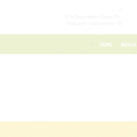
H
R. Dr. Décio Martins Costa, 175 -
Vila Eunice - Cachoeirinha - RS
N
N
HOME
NOSSA
B
L
C
Á