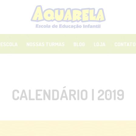
OME
OSSA ESCOLA
OSSAS TURMAS
 ESCOLA
NOSSAS TURMAS
BLOG
LOJA
CONTATO
LOG
OJA
CALENDÁRIO | 2019
ONTATO
REA DOS PAIS