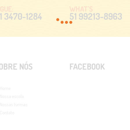
IGUE:
WHAT'S
1 3470-1284
51 99213-8963
OBRE NÓS
FACEBOOK
Home
Nossa escola
Nossas turmas
Contato