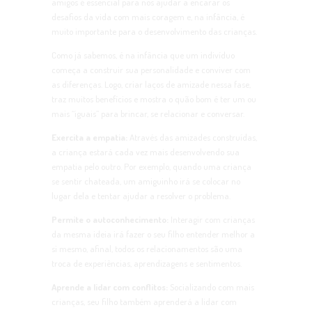
amigos é essencial para nos ajudar a encarar os
desafios da vida com mais coragem e, na infância, é
muito importante para o desenvolvimento das crianças.
Como já sabemos, é na infância que um indivíduo
começa a construir sua personalidade e conviver com
as diferenças. Logo, criar laços de amizade nessa fase,
traz muitos benefícios e mostra o quão bom é ter um ou
mais “iguais” para brincar, se relacionar e conversar.
Exercita a empatia:
Através das amizades construídas,
a criança estará cada vez mais desenvolvendo sua
empatia pelo outro. Por exemplo, quando uma criança
se sentir chateada, um amiguinho irá se colocar no
lugar dela e tentar ajudar a resolver o problema.
Permite o autoconhecimento:
Interagir com crianças
da mesma ideia irá fazer o seu filho entender melhor a
si mesmo, afinal, todos os relacionamentos são uma
troca de experiências, aprendizagens e sentimentos.
Aprende a lidar com conflitos:
Socializando com mais
crianças, seu filho também aprenderá a lidar com