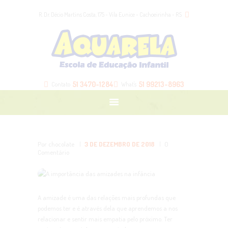
HOME
R. Dr. Décio Martins Costa, 175 - Vila Eunice - Cachoeirinha - RS
NOSSA ESCOLA
NOSSAS TURMAS
BLOG
LOJA
51 3470-1284
51 99213-8963
Contato
What's
CONTATO
ÁREA DOS PAIS
Por chocolate
3 DE DEZEMBRO DE 2018
0
Comentário
A amizade é uma das relações mais profundas que
podemos ter e é através dela que aprendemos a nos
relacionar e sentir mais empatia pelo próximo. Ter