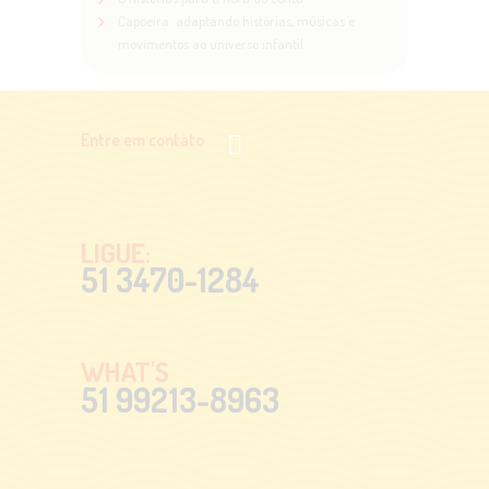
Capoeira: adaptando histórias, músicas e
movimentos ao universo infantil
Entre em contato
LIGUE:
51 3470-1284
WHAT'S
51 99213-8963